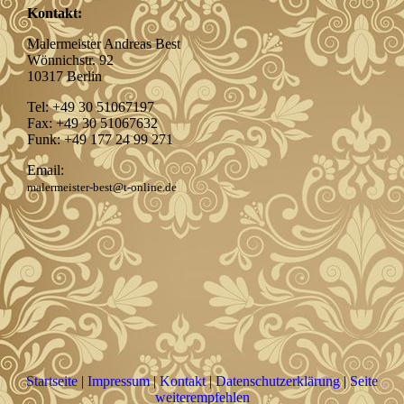
Kontakt:
Malermeister Andreas Best
Wönnichstr. 92
10317 Berlin
Tel: +49 30 51067197
Fax: +49 30 51067632
Funk: +49 177 24 99 271
Email:
malermeister-best@t-online.de
Startseite
|
Impressum
|
Kontakt
|
Datenschutzerklärung
|
Seite
weiterempfehlen